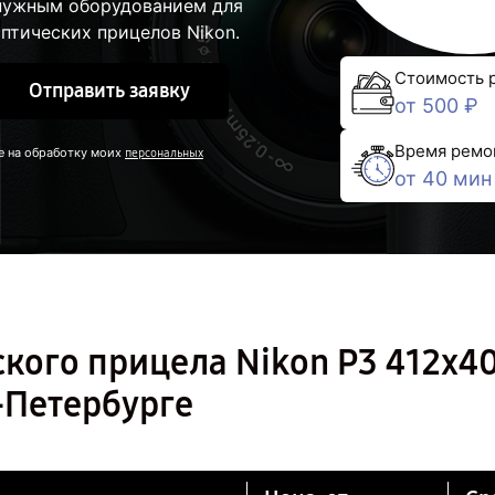
 нужным оборудованием для
птических прицелов Nikon.
Стоимость 
Отправить заявку
от 500 ₽
Время ремо
е на обработку моих
персональных
от 40 мин
кого прицела Nikon P3 412x4
-Петербурге