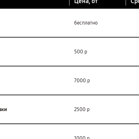
Цена, от
Ср
бесплатно
500 р
7000 р
вки
2500 р
1000 р