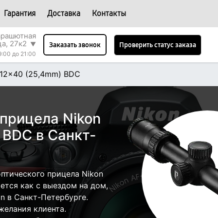
Гарантия
Доставка
Контакты
арашютная
ца, 27к2
▼
Проверить статус заказа
Заказать звонок
9:00 до 21:00
412x40 (25,4mm) BDC
 прицела Nikon
 BDC в Санкт-
птического прицела Nikon
ется как с выездом на дом,
on в Санкт-Петербурге.
желания клиента.