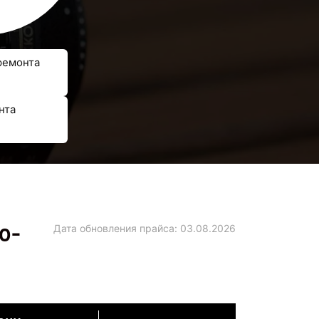
ремонта
нта
o-
Дата обновления прайса:
03.08.2026