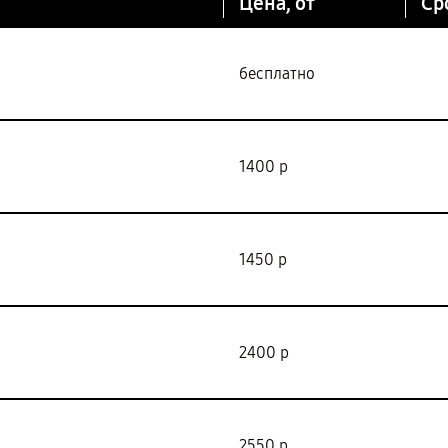
Цена, от
Ср
бесплатно
1400 р
1450 р
2400 р
2550 р