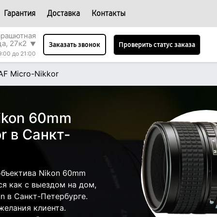
Гарантия
Доставка
Контакты
арашютная
ца, 27к2
▼
Проверить статус заказа
Заказать звонок
9:00 до 21:00
AF Micro-Nikkor
ikon 60mm
or в Санкт-
объектива Nikon 60mm
ся как с выездом на дом,
on в Санкт-Петербурге.
желания клиента.