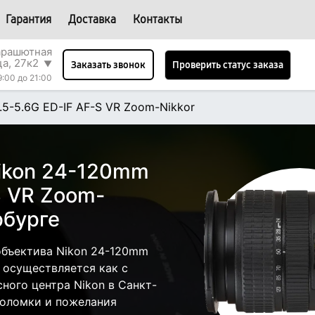
Гарантия
Доставка
Контакты
арашютная
ца, 27к2
▼
Проверить статус заказа
Заказать звонок
9:00 до 21:00
.5-5.6G ED-IF AF-S VR Zoom-Nikkor
ikon 24-120mm
S VR Zoom-
рбурге
объектива Nikon 24-120mm
r осуществляется как с
сного центра Nikon в Санкт-
поломки и пожелания