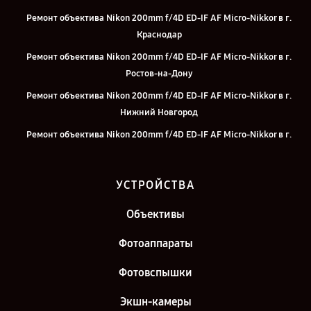
Ремонт объектива Nikon 200mm f/4D ED-IF AF Micro-Nikkor в г.
Краснодар
Ремонт объектива Nikon 200mm f/4D ED-IF AF Micro-Nikkor в г.
Ростов-на-Дону
Ремонт объектива Nikon 200mm f/4D ED-IF AF Micro-Nikkor в г.
Нижний Новгород
Ремонт объектива Nikon 200mm f/4D ED-IF AF Micro-Nikkor в г.
Новосибирск
Ремонт объектива Nikon 200mm f/4D ED-IF AF Micro-Nikkor в г.
УСТРОЙСТВА
Челябинск
Ремонт объектива Nikon 200mm f/4D ED-IF AF Micro-Nikkor в г.
Объективы
Екатеринбург
Фотоаппараты
Ремонт объектива Nikon 200mm f/4D ED-IF AF Micro-Nikkor в г.
Казань
Фотовспышки
Экшн-камеры