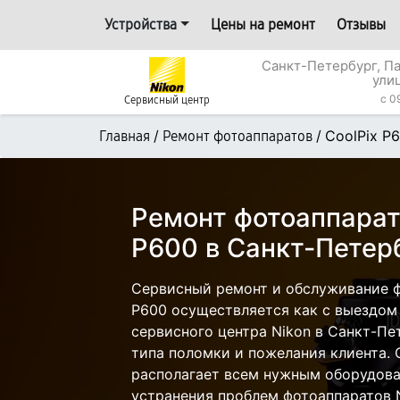
Устройства
Цены на ремонт
Отзывы
Санкт-Петербург, П
ули
c 0
Сервисный центр
/
/
CoolPix P
Главная
Ремонт фотоаппаратов
Ремонт фотоаппарата
P600 в Санкт-Петер
Сервисный ремонт и обслуживание ф
P600 осуществляется как с выездом н
сервисного центра Nikon в Санкт-Пе
типа поломки и пожелания клиента.
располагает всем нужным оборудова
устранения проблем фотоаппаратов N