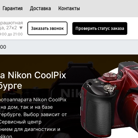
Гарантия
Доставка
Контакты
арашютная
ца, 27к2
▼
Проверить статус заказа
Заказать звонок
9:00 до 21:00
600
 Nikon CoolPix
бурге
отоаппарата Nikon CoolPix
а дом, так и на базе
тербурге. Выбор зависит от
 Сервисный центр
нием для диагностики и
ikon.