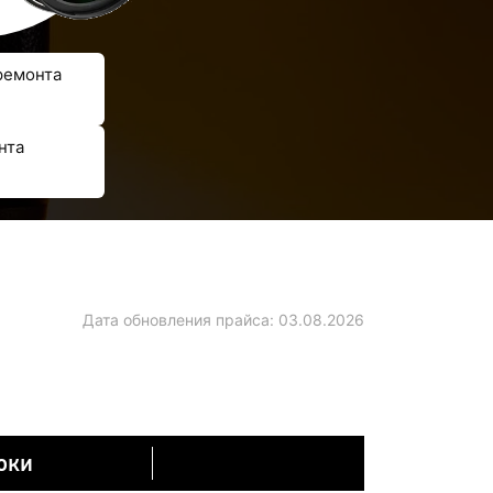
ремонта
нта
Дата обновления прайса:
03.08.2026
оки