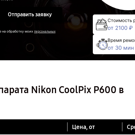
Отправить заявку
Стоимость 
от 2100 ₽
е на обработку моих
персональных
Время ремо
от 30 мин
арата Nikon CoolPix P600 в
Цена, от
Ср