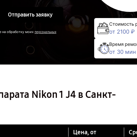
Отправить заявку
Стоимость 
от 2100 ₽
е на обработку моих
персональных
Время ремо
от 30 мин
арата Nikon 1 J4 в Санкт-
Цена, от
Ср