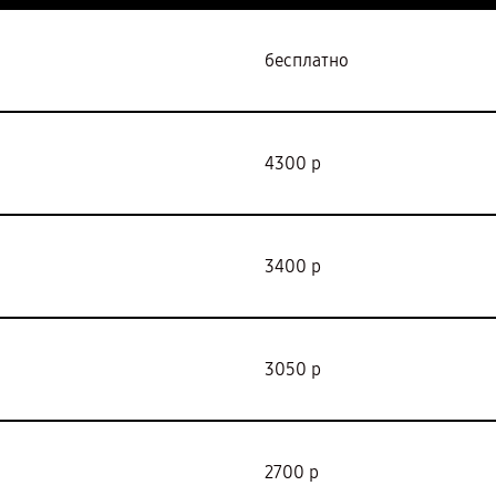
бесплатно
4300 р
3400 р
3050 р
2700 р