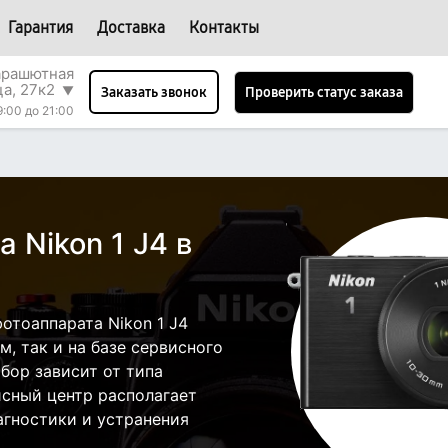
Гарантия
Доставка
Контакты
арашютная
ца, 27к2
▼
Проверить статус заказа
Заказать звонок
9:00 до 21:00
 Nikon 1 J4 в
отоаппарата Nikon 1 J4
, так и на базе сервисного
бор зависит от типа
исный центр располагает
гностики и устранения