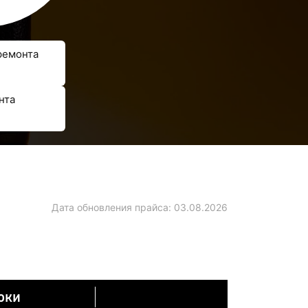
ремонта
нта
Дата обновления прайса:
03.08.2026
оки