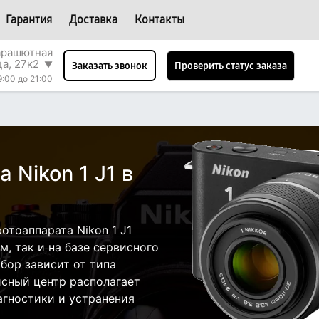
Гарантия
Доставка
Контакты
арашютная
ца, 27к2
▼
Проверить статус заказа
Заказать звонок
9:00 до 21:00
 Nikon 1 J1 в
тоаппарата Nikon 1 J1
, так и на базе сервисного
бор зависит от типа
исный центр располагает
гностики и устранения