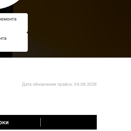
ремонта
нта
Дата обновления прайса:
04.08.2026
оки